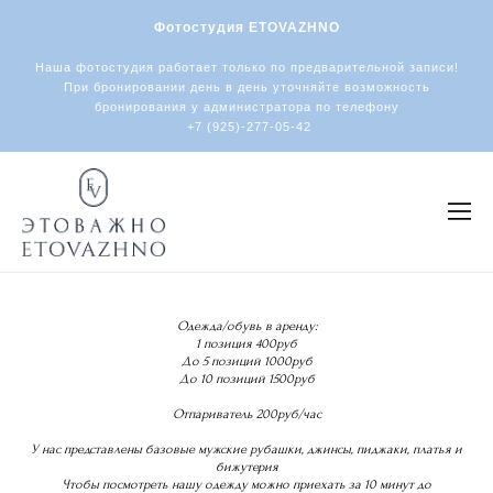
Фотостудия ETOVAZHNO
Наша фотостудия работает только по предварительной записи!
При бронировании день в день уточняйте возможность
бронирования у администратора по телефону
+7 (925)-277-05-42
Одежда/обувь в аренду:
1 позиция 400руб
До 5 позиций 1000руб
До 10 позиций 1500руб
​Отпариватель 200руб/час
У нас представлены базовые мужские рубашки, джинсы, пиджаки, платья и
бижутерия
Чтобы посмотреть нашу одежду можно приехать за 10 минут до