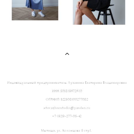
Индивидуальный предприниматель Луканина Екатерина Владимировна
ИНН 501819672610
ОГРНИП 322508100277082
etovazhnostudio@yandex.ru
+7 (925)-277-05-42
Мытищи, ул. Колонцова 5 стр1.